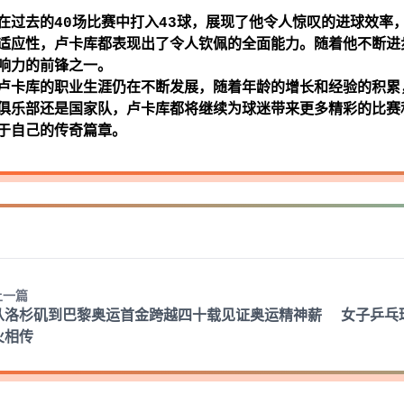
在过去的40场比赛中打入43球，展现了他令人惊叹的进球效率
适应性，卢卡库都表现出了令人钦佩的全面能力。随着他不断进
响力的前锋之一。
卢卡库的职业生涯仍在不断发展，随着年龄的增长和经验的积累
俱乐部还是国家队，卢卡库都将继续为球迷带来更多精彩的比赛
于自己的传奇篇章。
上一篇
从洛杉矶到巴黎奥运首金跨越四十载见证奥运精神薪
女子乒乓
火相传