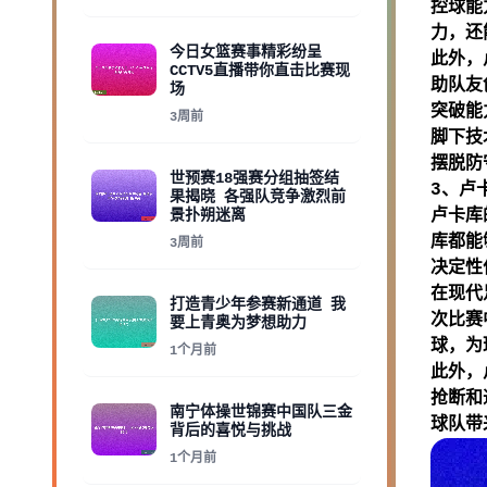
控球能
力，还
今日女篮赛事精彩纷呈
此外，
CCTV5直播带你直击比赛现
助队友
场
突破能
3周前
脚下技
摆脱防
世预赛18强赛分组抽签结
3、卢
果揭晓 各强队竞争激烈前
景扑朔迷离
卢卡库
库都能
3周前
决定性
在现代
打造青少年参赛新通道 我
次比赛
要上青奥为梦想助力
球，为
1个月前
此外，
抢断和
南宁体操世锦赛中国队三金
球队带
背后的喜悦与挑战
1个月前