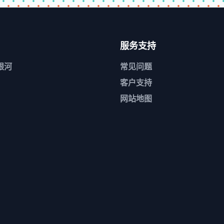
服务支持
银河
常见问题
客户支持
网站地图