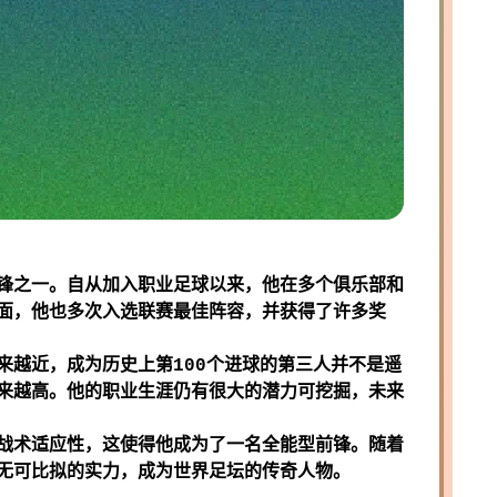
锋之一。自从加入职业足球以来，他在多个俱乐部和
面，他也多次入选联赛最佳阵容，并获得了许多奖
来越近，成为历史上第100个进球的第三人并不是遥
来越高。他的职业生涯仍有很大的潜力可挖掘，未来
战术适应性，这使得他成为了一名全能型前锋。随着
无可比拟的实力，成为世界足坛的传奇人物。