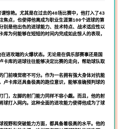
可谓惊艳。尤其是在过去的40场比赛中，他打入了43
注焦点，也使得他离成为职业生涯第100个进球的第
分别是他出色的进球能力、技术特点、战术适应性以
卡库为何能够在短短的时间内完成如此惊人的表现，
他在进攻端的火爆状态。无论是在俱乐部赛事还是国
卢卡库的进球往往能够决定比赛的走向，帮助球队取
的门前嗅觉密不可分。作为一名拥有强大身体对抗能
，卢卡库还具备极高的跑位意识，能够准确预判球的
打门，左脚的射门能力同样不容小觑。而且，他的射
将球打入网内。这种全面的进攻能力使得他成为了球
球视野和突破能力方面，都具备着极高的水平。他的