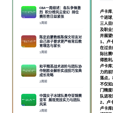
CBA一周综述：各队争锋激
卢卡库
烈 积分榜风云变幻 排位
赛形势日益紧张
个进球
1周前
三人目
及职业
并展望
陈定启蒙教练陈保文坦言对
自己孩子要求更严格背后教
1、卢
育理念与家长
在过去
1周前
际比赛
得胜利
卢卡库
和平精英战术进阶与团队协
作制胜全解析实战技巧宝典
力的前
成长攻略
落点，
2周前
不仅如
门精度
中国女子冰球队勇夺亚锦赛
队进攻
亚军 展现竞技实力与团队
2、卢
风采
卢卡库
2周前